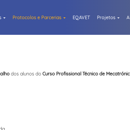
as
Protocolos e Parcerias
EQAVET
Projetos
A
balho
dos alunos do
Curso Profissional Técnico de Mecatrón
da.