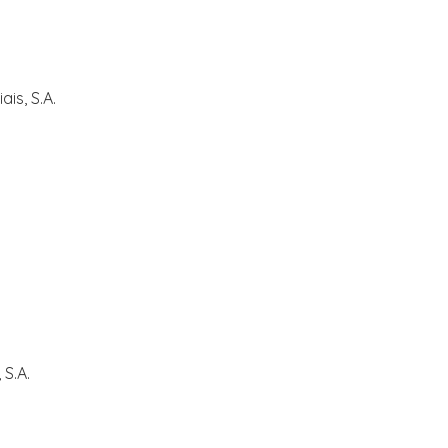
is, S.A.
S.A.